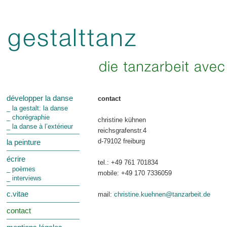
développer la danse
contact
_ la gestalt: la danse
_ chorégraphie
christine kühnen
_ la danse à l’extérieur
reichsgrafenstr.4
d-79102 freiburg
la peinture
écrire
tel.: +49 761 701834
_ poèmes
mobile: +49 170 7336059
_ interviews
c.vitae
mail:
christine.kuehnen@tanzarbeit.de
contact